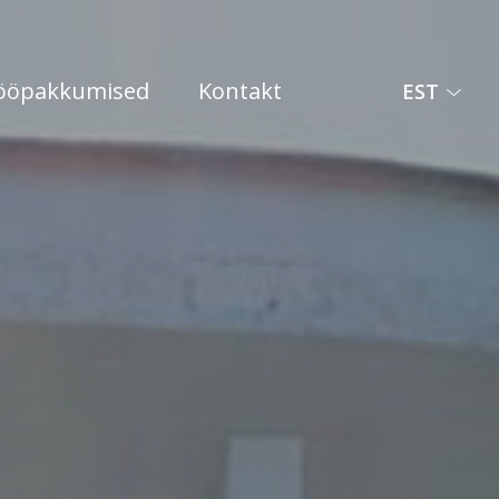
ööpakkumised
Kontakt
EST