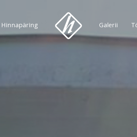
Hinnapäring
Galerii
T
HERENTES