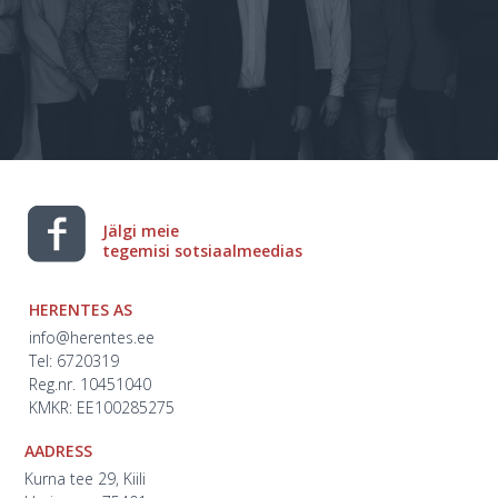
Jälgi meie
tegemisi sotsiaalmeedias
HERENTES AS
info@herentes.ee
Tel: 6720319
Reg.nr. 10451040
KMKR: EE100285275
AADRESS
Kurna tee 29, Kiili