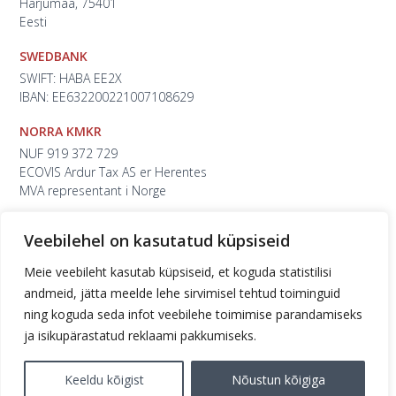
Harjumaa, 75401
Eesti
SWEDBANK
SWIFT: HABA EE2X
IBAN: EE632200221007108629
NORRA KMKR
NUF 919 372 729
ECOVIS Ardur Tax AS er Herentes
MVA representant i Norge
Veebilehel on kasutatud küpsiseid
Meie veebileht kasutab küpsiseid, et koguda statistilisi
andmeid, jätta meelde lehe sirvimisel tehtud toiminguid
ning koguda seda infot veebilehe toimimise parandamiseks
ja isikupärastatud reklaami pakkumiseks.
Keeldu kõigist
Nõustun kõigiga