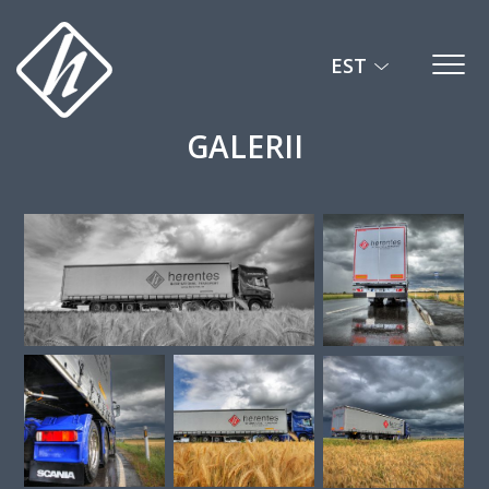
GALERII
EST
Menu
Herentes
GALERII