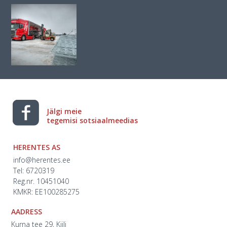
Jälgi meie
tegemisi sotsiaalmeedias
HERENTES AS
info@herentes.ee
Tel: 6720319
Reg.nr. 10451040
KMKR: EE100285275
AADRESS
Kurna tee 29, Kiili