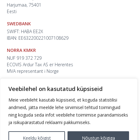
Harjumaa, 75401
Eesti
SWEDBANK
SWIFT: HABA EE2X
IBAN: EE632200221007108629
NORRA KMKR
NUF 919 372 729
ECOVIS Ardur Tax AS er Herentes
MVA representant i Norge
Veebilehel on kasutatud küpsiseid
Meie veebileht kasutab küpsiseid, et koguda statistilisi
andmeid, jätta meelde lehe sirvimisel tehtud toiminguid
ning koguda seda infot veebilehe toimimise parandamiseks
ja isikupärastatud reklaami pakkumiseks.
Keeldu kõigist
Nõustun kõigiga